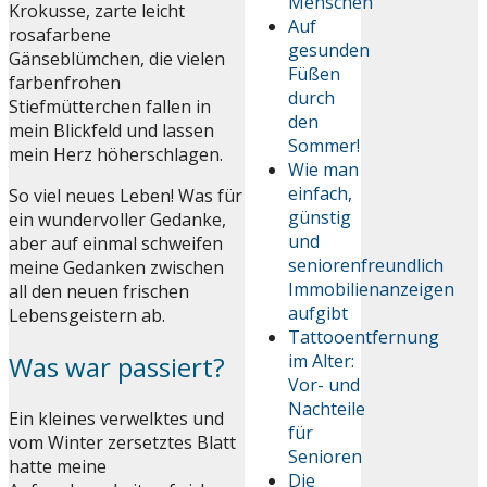
Menschen
Krokusse, zarte leicht
Auf
rosafarbene
gesunden
Gänseblümchen, die vielen
Füßen
farbenfrohen
durch
Stiefmütterchen fallen in
den
mein Blickfeld und lassen
Sommer!
mein Herz höherschlagen.
Wie man
einfach,
So viel neues Leben! Was für
günstig
ein wundervoller Gedanke,
und
aber auf einmal schweifen
seniorenfreundlich
meine Gedanken zwischen
Immobilienanzeigen
all den neuen frischen
aufgibt
Lebensgeistern ab.
Tattooentfernung
Was war passiert?
im Alter:
Vor- und
Nachteile
Ein kleines verwelktes und
für
vom Winter zersetztes Blatt
Senioren
hatte meine
Die