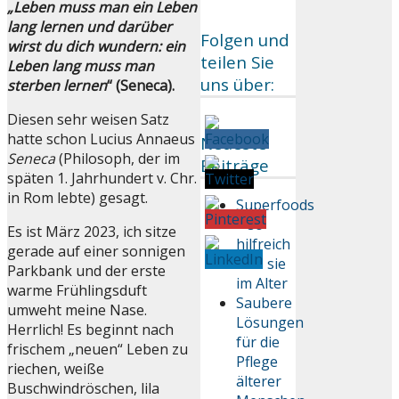
„Leben muss man ein Leben
lang lernen und darüber
Folgen und
wirst du dich wundern: ein
teilen Sie
Leben lang muss man
uns über:
sterben lernen
“ (Seneca).
Diesen sehr weisen Satz
hatte schon Lucius Annaeus
Neueste
Seneca
(Philosoph, der im
Beiträge
späten 1. Jahrhundert v. Chr.
in Rom lebte) gesagt.
Superfoods
– so
Es ist März 2023, ich sitze
hilfreich
gerade auf einer sonnigen
sind sie
Parkbank und der erste
im Alter
warme Frühlingsduft
Saubere
umweht meine Nase.
Lösungen
Herrlich! Es beginnt nach
für die
frischem „neuen“ Leben zu
Pflege
riechen, weiße
älterer
Buschwindröschen, lila