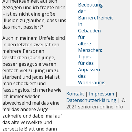
Aufmerksamkeit auf sich
Bedeutung
gezogen und ich fragte mich
der
– ist es nicht eine große
Barrierefreiheit
Illusion zu glauben, dass uns
in
das nicht passiert?
Gebäuden
für
Auch in meinem Umfeld sind
ältere
in den letzten zwei Jahren
Menschen:
mehrere Personen
Tipps
verstorben (auch junge,
für das
besser gesagt sie waren
Anpassen
einfach viel zu jung um zu
des
sterben) und jedes Mal ist
Wohnraums
man schockiert und
fassungslos. Ich merke wie
Kontakt
|
Impressum
|
ich immer wieder
Datenschutzerklärung
| ©
abwechselnd mal das eine
2021 senioren-online.info
mal das andere Auge
zukneife und dabei mal auf
das alte verwelkte und
zersetzte Blatt und dann