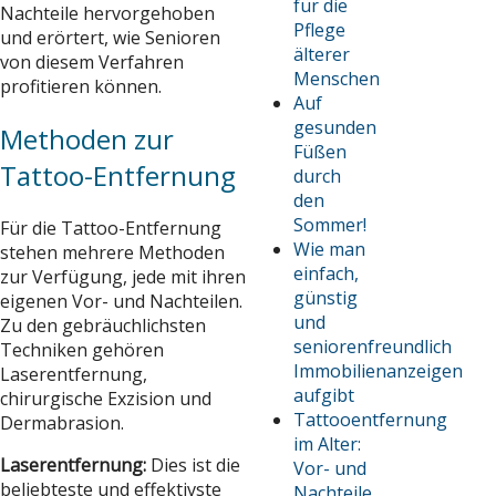
für die
Nachteile hervorgehoben
Pflege
und erörtert, wie Senioren
älterer
von diesem Verfahren
Menschen
profitieren können.
Auf
gesunden
Methoden zur
Füßen
Tattoo-Entfernung
durch
den
Sommer!
Für die Tattoo-Entfernung
Wie man
stehen mehrere Methoden
einfach,
zur Verfügung, jede mit ihren
günstig
eigenen Vor- und Nachteilen.
und
Zu den gebräuchlichsten
seniorenfreundlich
Techniken gehören
Immobilienanzeigen
Laserentfernung,
aufgibt
chirurgische Exzision und
Tattooentfernung
Dermabrasion.
im Alter:
Laserentfernung:
Dies ist die
Vor- und
beliebteste und effektivste
Nachteile